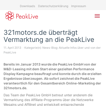
Skip
Downloads
Datenschutzerklärung
Impressum
to
main
content
Toggl
navig
321motors.de überträgt
Vermarktung an die PeakLive
11. April 2013
Kategorie(n):
News-Blog: Aktuelle Infos über und von der
PeakLive
Bereits im Januar 2013 wurde die PeakLive GmbH von der
M&D-Leasing mit dem Start einer gezielten Performance
Display Kampagne beauftragt und konnte durch die erzielten
Ergebnisse überzeugen. Ab sofort zeichnet die PeakLive
verantwortlich für den Gesamtbereich Online-Marketing der
321motors.de.
Das Team der PeakLive GmbH betreut unter anderem die
Vermarktung des Affiliate-Programms über die Netzwerke
Wegains und Affilinet und entwickelt entsprechende