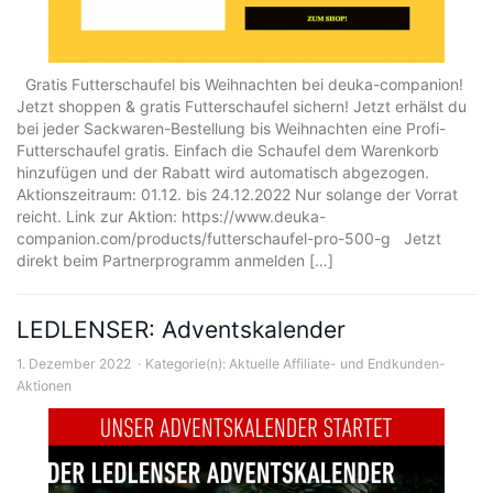
Gratis Futterschaufel bis Weihnachten bei deuka-companion!
Jetzt shoppen & gratis Futterschaufel sichern! Jetzt erhälst du
bei jeder Sackwaren-Bestellung bis Weihnachten eine Profi-
Futterschaufel gratis. Einfach die Schaufel dem Warenkorb
hinzufügen und der Rabatt wird automatisch abgezogen.
Aktionszeitraum: 01.12. bis 24.12.2022 Nur solange der Vorrat
reicht. Link zur Aktion: https://www.deuka-
companion.com/products/futterschaufel-pro-500-g Jetzt
direkt beim Partnerprogramm anmelden […]
LEDLENSER: Adventskalender
1. Dezember 2022
Kategorie(n):
Aktuelle Affiliate- und Endkunden-
Aktionen