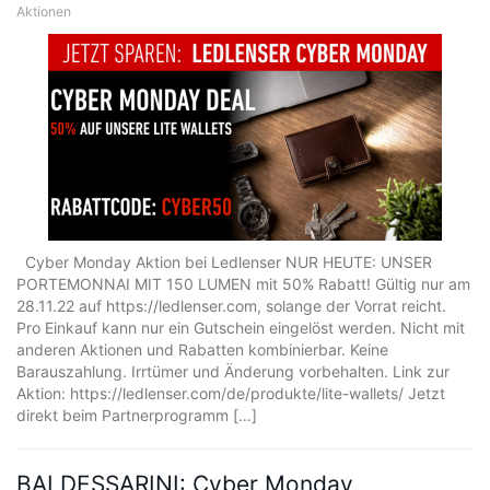
Aktionen
Cyber Monday Aktion bei Ledlenser NUR HEUTE: UNSER
PORTEMONNAI MIT 150 LUMEN mit 50% Rabatt! Gültig nur am
28.11.22 auf https://ledlenser.com, solange der Vorrat reicht.
Pro Einkauf kann nur ein Gutschein eingelöst werden. Nicht mit
anderen Aktionen und Rabatten kombinierbar. Keine
Barauszahlung. Irrtümer und Änderung vorbehalten. Link zur
Aktion: https://ledlenser.com/de/produkte/lite-wallets/ Jetzt
direkt beim Partnerprogramm […]
BALDESSARINI: Cyber Monday