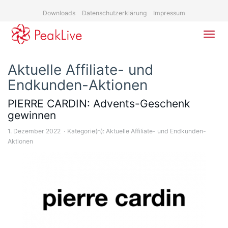
Skip
Downloads
Datenschutzerklärung
Impressum
to
main
content
Toggl
navig
Aktuelle Affiliate- und
Endkunden-Aktionen
PIERRE CARDIN: Advents-Geschenk
gewinnen
1. Dezember 2022
Kategorie(n):
Aktuelle Affiliate- und Endkunden-
Aktionen