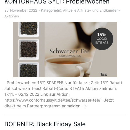
KONTORHAUS SYLT: Probierwochen
25. November 2022
Kategorie(n):
Aktuelle Affiliate- und Endkunden-
Aktionen
Probierwochen: 15% SPAREN! Nur für kurze Zeit: 15% Rabatt
auf schwarze Tees! Rabatt-Code: BTEA15 Aktionszeitraum:
17.11. – 02.12.2022 Link zur Aktion:
https://www.kontorhaussylt.de/tee/schwarzer-tee/ Jetzt
direkt beim Partnerprogramm anmelden –>
BOERNER: Black Friday Sale