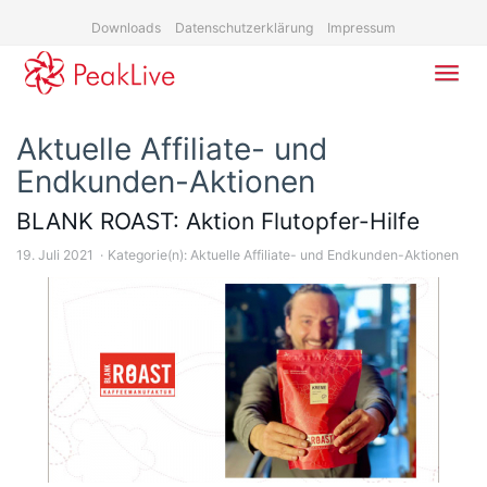
Skip
Downloads
Datenschutzerklärung
Impressum
to
main
content
Toggl
navig
Aktuelle Affiliate- und
Endkunden-Aktionen
BLANK ROAST: Aktion Flutopfer-Hilfe
19. Juli 2021
Kategorie(n):
Aktuelle Affiliate- und Endkunden-Aktionen