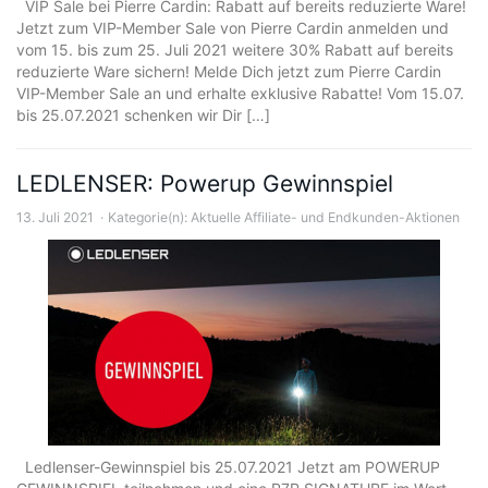
VIP Sale bei Pierre Cardin: Rabatt auf bereits reduzierte Ware!
Jetzt zum VIP-Member Sale von Pierre Cardin anmelden und
vom 15. bis zum 25. Juli 2021 weitere 30% Rabatt auf bereits
reduzierte Ware sichern! Melde Dich jetzt zum Pierre Cardin
VIP-Member Sale an und erhalte exklusive Rabatte! Vom 15.07.
bis 25.07.2021 schenken wir Dir […]
LEDLENSER: Powerup Gewinnspiel
13. Juli 2021
Kategorie(n):
Aktuelle Affiliate- und Endkunden-Aktionen
Ledlenser-Gewinnspiel bis 25.07.2021 Jetzt am POWERUP