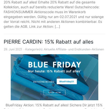
20% Rabatt auf alles! Erhalte 20% Rabatt auf die gesamte
Kollektion, auch auf bereits reduzierte Ware! Gutscheincode:
FASHIONSUMMER Aktionscode muss im Warenkorb
eingegeben werden. Gültig nur am 02.07.2021 und nur solange
der Vorrat reicht. Nicht mit anderen Aktionen kombinierbar. Es
gelten die AGB. Link zur Aktion: […]
PIERRE CARDIN: 15% Rabatt auf alles
29. Juni 2021
Kategorie(n):
Aktuelle Affiliate- und Endkunden-Aktionen
BlueFriday Aktion: 15% Rabatt auf alles! Sichere Dir jetzt 15%