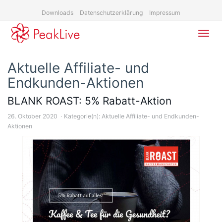
Skip
Downloads
Datenschutzerklärung
Impressum
to
main
content
Toggl
navig
Aktuelle Affiliate- und
Endkunden-Aktionen
BLANK ROAST: 5% Rabatt-Aktion
26. Oktober 2020
Kategorie(n):
Aktuelle Affiliate- und Endkunden-
Aktionen