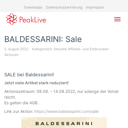
Skip
Downloads
Datenschutzerklärung
Impressum
to
main
content
Toggl
navig
BALDESSARINI: Sale
5. August 2022
Kategorie(n):
Aktuelle Affiliate- und Endkunden-
Aktionen
SALE bei Baldessarini!
Jetzt viele Artikel stark reduziert!
Aktionszeitraum: 08.08. – 14.08.2022, nur solange der Vorrat
reicht.
Es gelten die AGB.
Link zur Aktion:
https://www.baldessarini.com/sale