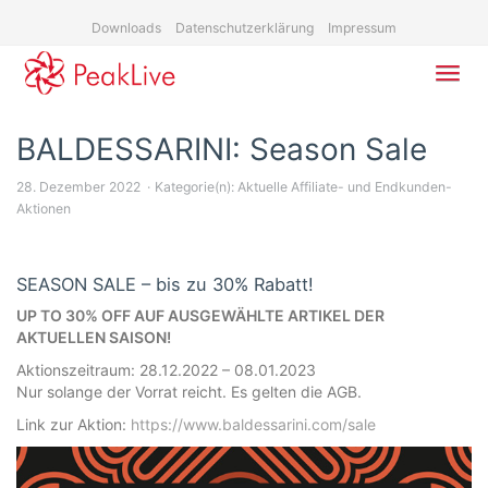
Skip
Downloads
Datenschutzerklärung
Impressum
to
main
content
Toggl
navig
BALDESSARINI: Season Sale
28. Dezember 2022
Kategorie(n):
Aktuelle Affiliate- und Endkunden-
Aktionen
SEASON SALE – bis zu 30% Rabatt!
UP TO 30% OFF AUF AUSGEWÄHLTE ARTIKEL DER
AKTUELLEN SAISON!
Aktionszeitraum: 28.12.2022 – 08.01.2023
Nur solange der Vorrat reicht. Es gelten die AGB.
Link zur Aktion:
https://www.baldessarini.com/sale