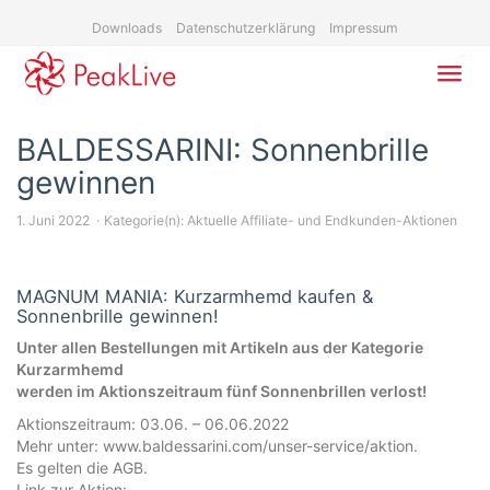
Skip
Downloads
Datenschutzerklärung
Impressum
to
main
content
Toggl
navig
BALDESSARINI: Sonnenbrille
gewinnen
1. Juni 2022
Kategorie(n):
Aktuelle Affiliate- und Endkunden-Aktionen
MAGNUM MANIA: Kurzarmhemd kaufen &
Sonnenbrille gewinnen!
Unter allen Bestellungen mit Artikeln aus der Kategorie
Kurzarmhemd
werden im Aktionszeitraum fünf Sonnenbrillen verlost!
Aktionszeitraum: 03.06. – 06.06.2022
Mehr unter: www.baldessarini.com/unser-service/aktion.
Es gelten die AGB.
Link zur Aktion: