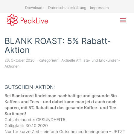
Skip
Downloads
Datenschutzerklärung
Impressum
to
main
content
Toggl
navig
BLANK ROAST: 5% Rabatt-
Aktion
26. Oktober 2020
Kategorie(n):
Aktuelle Affiliate- und Endkunden-
Aktionen
GUTSCHEIN-AKTION:
Bei Blankraost findet man nachhaltige und gesunde Bio-
Kaffees und Tees – und dabei kann man jetzt auch noch
sparen, mit 5% Rabatt auf das gesamte Kaffee- und Tee-
Sortiment!
Gutscheincode: GESUNDHEIT5
Gültigkeit: 30.10.2020
Nur für kurze Zeit – einfach Gutscheincode eingeben – JETZT