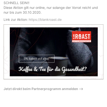
SCHNELL SEIN!!
Diese Aktion gilt nur online, nur solange der Vorrat reicht und
nur bis zum 30.10.2020.
Link zur Aktion:
https://blankroast.de
Jetzt direkt beim Partnerprogramm anmelden –>