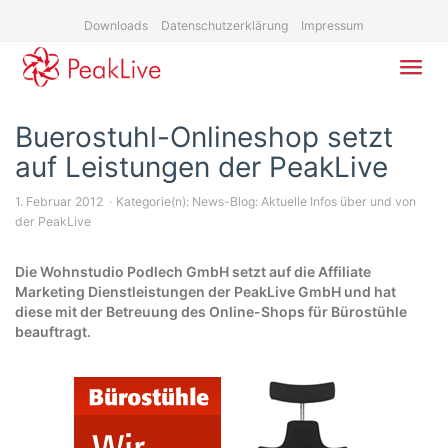
Skip
Downloads
Datenschutzerklärung
Impressum
to
main
content
Toggl
navig
Buerostuhl-Onlineshop setzt
auf Leistungen der PeakLive
1. Februar 2012
Kategorie(n):
News-Blog: Aktuelle Infos über und von
der PeakLive
Die Wohnstudio Podlech GmbH setzt auf die Affiliate
Marketing Dienstleistungen der PeakLive GmbH und hat
diese mit der Betreuung des Online-Shops für Bürostühle
beauftragt.