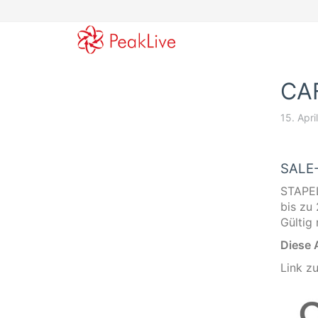
Skip
to
main
content
CAF
15. Apri
SALE-
STAPE
bis zu
Gültig 
Diese A
Link z