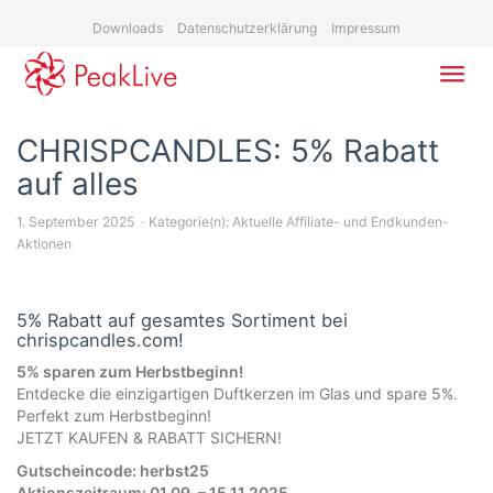
Skip
Downloads
Datenschutzerklärung
Impressum
to
main
content
Toggl
navig
CHRISPCANDLES: 5% Rabatt
auf alles
1. September 2025
Kategorie(n):
Aktuelle Affiliate- und Endkunden-
Aktionen
5% Rabatt auf gesamtes Sortiment bei
chrispcandles.com!
5% sparen zum Herbstbeginn!
Entdecke die einzigartigen Duftkerzen im Glas und spare 5%.
Perfekt zum Herbstbeginn!
JETZT KAUFEN & RABATT SICHERN!
Gutscheincode: herbst25
Aktionszeitraum: 01.09. – 15.11.2025