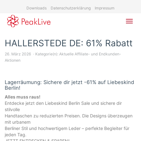
Skip
Downloads
Datenschutzerklärung
Impressum
to
main
content
Toggl
navig
HALLERSTEDE DE: 61% Rabatt
26. März 2026
Kategorie(n):
Aktuelle Affiliate- und Endkunden-
Aktionen
Lagerräumung: Sichere dir jetzt -61% auf Liebeskind
Berlin!
Alles muss raus!
Entdecke jetzt den Liebeskind Berlin Sale und sichere dir
stilvolle
Handtaschen zu reduzierten Preisen. Die Designs überzeugen
mit urbanem
Berliner Stil und hochwertigem Leder – perfekte Begleiter für
jeden Tag.
JETZT ENTDECKEN & SPAREN!