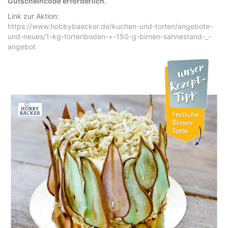
Gutscheincode erforderlich.
Link zur Aktion:
https://www.hobbybaecker.de/kuchen-und-torten/angebote-
und-neues/1-kg-tortenboden-+-150-g-birnen-sahnestand-_-
angebot