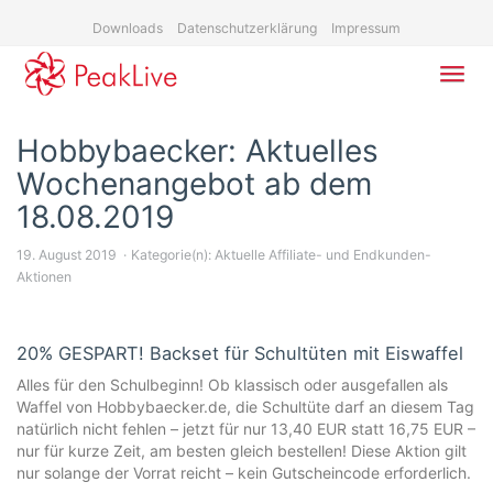
Skip
Downloads
Datenschutzerklärung
Impressum
to
main
content
Toggl
navig
Hobbybaecker: Aktuelles
Wochenangebot ab dem
18.08.2019
19. August 2019
Kategorie(n):
Aktuelle Affiliate- und Endkunden-
Aktionen
20% GESPART! Backset für Schultüten mit Eiswaffel
Alles für den Schulbeginn! Ob klassisch oder ausgefallen als
Waffel von Hobbybaecker.de, die Schultüte darf an diesem Tag
natürlich nicht fehlen – jetzt für nur 13,40 EUR statt 16,75 EUR –
nur für kurze Zeit, am besten gleich bestellen! Diese Aktion gilt
nur solange der Vorrat reicht – kein Gutscheincode erforderlich.