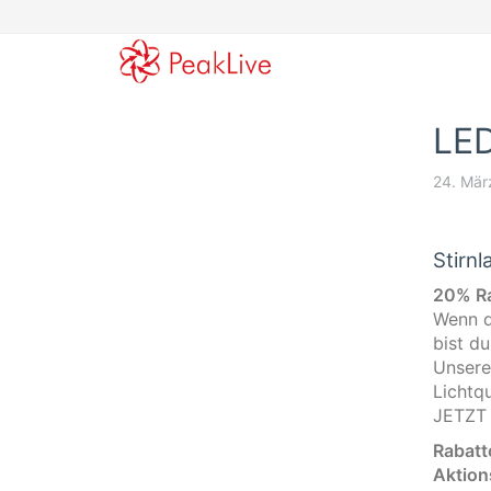
Skip
to
main
content
LED
24. Mär
Stirn
20% Ra
Wenn d
bist du
Unsere
Lichtqu
JETZT
Rabatt
Aktion