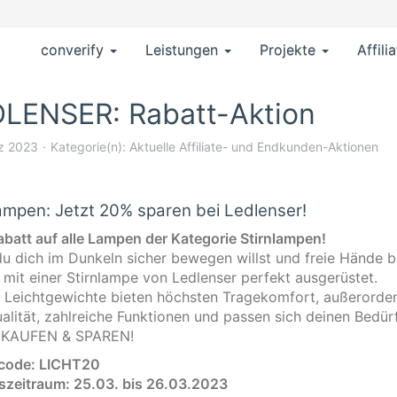
converify
Leistungen
Projekte
Affili
LENSER: Rabatt-Aktion
z 2023
Kategorie(n):
Aktuelle Affiliate- und Endkunden-Aktionen
lampen: Jetzt 20% sparen bei Ledlenser!
batt auf alle Lampen der Kategorie Stirnlampen!
u dich im Dunkeln sicher bewegen willst und freie Hände b
 mit einer Stirnlampe von Ledlenser perfekt ausgerüstet.
 Leichtgewichte bieten höchsten Tragekomfort, außerorden
alität, zahlreiche Funktionen und passen sich deinen Bedür
 KAUFEN & SPAREN!
code: LICHT20
szeitraum: 25.03. bis 26.03.2023