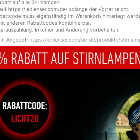
batt auf alle Stirnlampen.
auf https://ledlenser.com/de/ solange der Vorrat reicht.
battcode muss eigenständig im Warenkorb hinterlegt werd
mit anderen Rabattcodes kombinierbar.
Barauszahlung. Irrtümer und Änderung vorbehalten.
um Angebot:
https://ledlenser.com/de-de/produkte/stirnlam