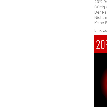
20% Ra
Gültig 
Der Ra
Nicht 
Keine 
Link z