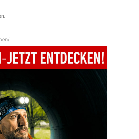
en.
pen/