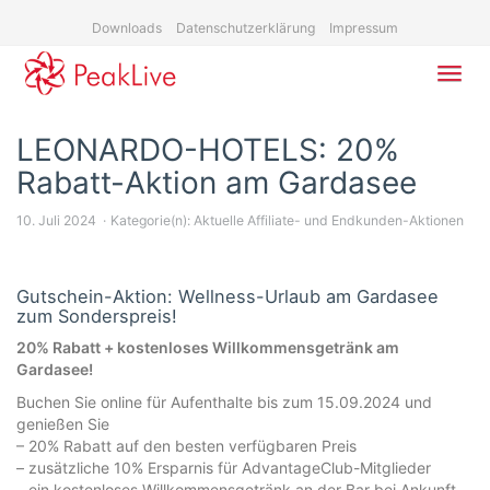
Skip
Downloads
Datenschutzerklärung
Impressum
to
main
content
Toggl
navig
LEONARDO-HOTELS: 20%
Rabatt-Aktion am Gardasee
10. Juli 2024
Kategorie(n):
Aktuelle Affiliate- und Endkunden-Aktionen
Gutschein-Aktion: Wellness-Urlaub am Gardasee
zum Sonderspreis!
20% Rabatt + kostenloses Willkommensgetränk am
Gardasee!
Buchen Sie online für Aufenthalte bis zum 15.09.2024 und
genießen Sie
– 20% Rabatt auf den besten verfügbaren Preis
– zusätzliche 10% Ersparnis für AdvantageClub-Mitglieder
– ein kostenloses Willkommensgetränk an der Bar bei Ankunft