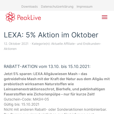
Skip
Downloads
Datenschutzerklärung
Impressum
to
main
content
Toggl
navig
LEXA: 5% Aktion im Oktober
12. Oktober 2021
Kategorie(n):
Aktuelle Affiliate- und Endkunden-
Aktionen
RABATT-AKTION vom 13.10. bis 15.10.2021:
Jetzt 5% sparen: LEXA Allgäuwiesen Mash – das
getreidefreie Mash mit der Kraft der Natur aus dem Allgäu mit
prebiotisch wirksamen Naturstoffen wie
Leinsamenextraktionsschrot, Bierhefe, und pektinhaltigen
Faserstoffen wie Zichorienpülpe – nur für kurze Zeit!
Gutschein-Code: MASH-05
Gültig bis: 15.10.2021
Nicht mit anderen Rabatt- oder Sonderaktionen kombinierbar.