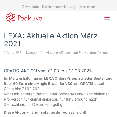
Skip
Downloads
Datenschutzerklärung
Impressum
to
main
content
Toggl
navig
LEXA: Aktuelle Aktion März
2021
1. März 2021
Kategorie(n):
Aktuelle Affiliate- und Endkunden-Aktionen
GRATIS-AKTION vom 01.03. bis 31.03.2021:
Im März erhält man im LEXA Online-Shop zu jeder Bestellung
über 60 Euro eine Magic Brush Soft Bürste GRATIS dazu!
Gültig bis: 31.03.2021
Nicht mit anderen Rabatt- oder Sonderaktionen kombinierbar.
Pro Person nur einmal einlösbar, nur für Lieferung nach
Deutschland und Österreich gültig.
Diese Aktion gilt nur solange der Vorrat reicht!