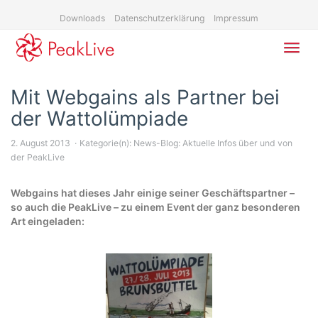
Skip
Downloads
Datenschutzerklärung
Impressum
to
main
content
Toggl
navig
Mit Webgains als Partner bei
der Wattolümpiade
2. August 2013
Kategorie(n):
News-Blog: Aktuelle Infos über und von
der PeakLive
Webgains hat dieses Jahr einige seiner Geschäftspartner –
so auch die PeakLive – zu einem Event der ganz besonderen
Art eingeladen: