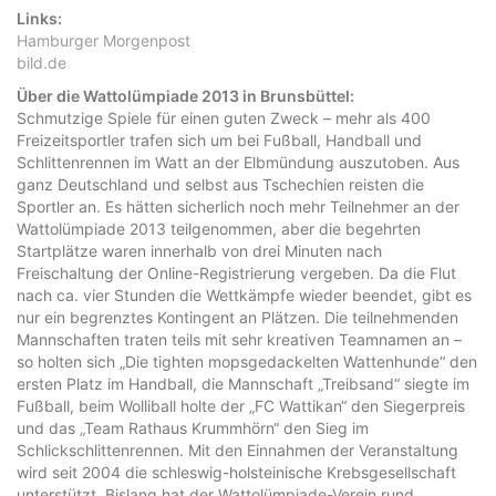
Links:
Hamburger Morgenpost
bild.de
Über die Wattolümpiade 2013 in Brunsbüttel:
Schmutzige Spiele für einen guten Zweck – mehr als 400
Freizeitsportler trafen sich um bei Fußball, Handball und
Schlittenrennen im Watt an der Elbmündung auszutoben. Aus
ganz Deutschland und selbst aus Tschechien reisten die
Sportler an. Es hätten sicherlich noch mehr Teilnehmer an der
Wattolümpiade 2013 teilgenommen, aber die begehrten
Startplätze waren innerhalb von drei Minuten nach
Freischaltung der Online-Registrierung vergeben. Da die Flut
nach ca. vier Stunden die Wettkämpfe wieder beendet, gibt es
nur ein begrenztes Kontingent an Plätzen. Die teilnehmenden
Mannschaften traten teils mit sehr kreativen Teamnamen an –
so holten sich „Die tighten mopsgedackelten Wattenhunde“ den
ersten Platz im Handball, die Mannschaft „Treibsand“ siegte im
Fußball, beim Wolliball holte der „FC Wattikan“ den Siegerpreis
und das „Team Rathaus Krummhörn“ den Sieg im
Schlickschlittenrennen. Mit den Einnahmen der Veranstaltung
wird seit 2004 die schleswig-holsteinische Krebsgesellschaft
unterstützt. Bislang hat der Wattolümpiade-Verein rund