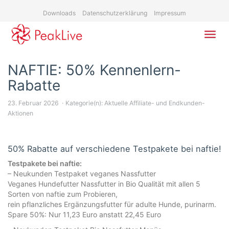
Skip
Downloads
Datenschutzerklärung
Impressum
to
main
content
Toggl
navig
NAFTIE: 50% Kennenlern-
Rabatte
23. Februar 2026
Kategorie(n):
Aktuelle Affiliate- und Endkunden-
Aktionen
50% Rabatte auf verschiedene Testpakete bei naftie!
Testpakete bei naftie:
– Neukunden Testpaket veganes Nassfutter
Veganes Hundefutter Nassfutter in Bio Qualität mit allen 5
Sorten von naftie zum Probieren,
rein pflanzliches Ergänzungsfutter für adulte Hunde, purinarm.
Spare 50%: Nur 11,23 Euro anstatt 22,45 Euro