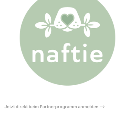
Jetzt direkt beim Partnerprogramm anmelden –>