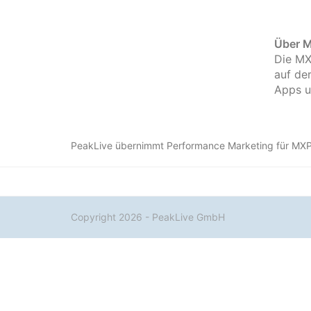
Über 
Die MX
auf de
Apps u
PeakLive übernimmt Performance Marketing für MX
Copyright 2026 - PeakLive GmbH