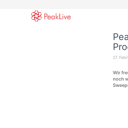
Skip
to
main
content
Pea
Pro
27. Feb
Wir fr
noch w
Sweeps