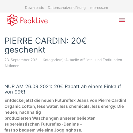
Skip
Downloads
Datenschutzerklärung
Impressum
to
main
content
Toggl
navig
PIERRE CARDIN: 20€
geschenkt
23. September 2021
Kategorie(n):
Aktuelle Affiliate- und Endkunden-
Aktionen
NUR AM 26.09.2021: 20€ Rabatt ab einem Einkauf
von 99€!
Entdecke jetzt die neuen Futureflex Jeans von Pierre Cardin!
Organic cotton, less water, less chemicals, less energy: Die
neuen, nachhaltig
produzierten Waschungen unserer beliebten
superelastischen Futureflex-Denims –
fast so bequem wie eine Jogginghose.