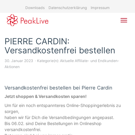
Skip
Downloads
Datenschutzerklärung
Impressum
to
main
content
Toggl
navig
PIERRE CARDIN:
Versandkostenfrei bestellen
30. Januar 2023
Kategorie(n):
Aktuelle Affiliate- und Endkunden-
Aktionen
Versandkostenfrei bestellen bei Pierre Cardin
Jetzt shoppen & Versandkosten sparen!
Um für ein noch entspannteres Online-Shoppingerlebnis zu
sorgen,
haben wir für Dich die Versandbedingungen angepasst.
Bis 06.02. sind Deine Bestellungen im Onlineshop
versandkostenfrei.