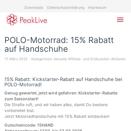
Skip
Downloads
Datenschutzerklärung
Impressum
to
main
content
Toggl
navig
POLO-Motorrad: 15% Rabatt
auf Handschuhe
17. März 2025
Kategorie(n):
Aktuelle Affiliate- und Endkunden-Aktionen
15% Rabatt: Kickstarter-Rabatt auf Handschuhe bei
POLO-Motorrad!
Genug gewartet, jetzt wird gefahren: Kickstarter-Rabatte
zum Saisonstart!
Die Straße ruft, und wir haben alles, damit Du bestens
vorbereitet bist.
Jetzt Motorradhandschuhe mit 15% Rabatt entdecken!
Gutscheincode: 15HAND
Aktionszeitraum: 17.03. bis 23.03.2025