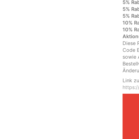
5% Rab
5% Rab
5% Rab
10% Ra
10% Ra
Aktion
Diese 
Code E
sowie 
Bestel
Änderu
Link zu
https: