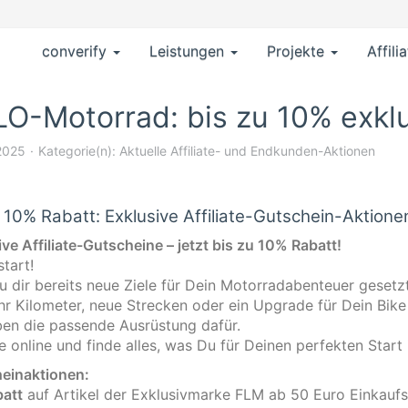
converify
Leistungen
Projekte
Affili
O-Motorrad: bis zu 10% exkl
 2025
Kategorie(n):
Aktuelle Affiliate- und Endkunden-Aktionen
u 10% Rabatt: Exklusive Affiliate-Gutschein-Aktion
ve Affiliate-Gutscheine – jetzt bis zu 10% Rabatt!
tart!
u dir bereits neue Ziele für Dein Motorradabenteuer gesetz
r Kilometer, neue Strecken oder ein Upgrade für Dein Bike
ben die passende Ausrüstung dafür.
 online und finde alles, was Du für Deinen perfekten Start 
einaktionen:
att
auf Artikel der Exklusivmarke FLM ab 50 Euro Einkauf