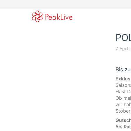
Skip
to
main
content
POL
7. April
Bis z
Exklusi
Saisons
Hast D
Ob meh
wir ha
Stöbere
Gutsch
5% Rab