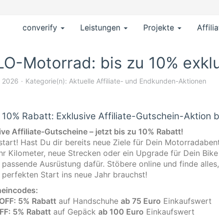
converify
Leistungen
Projekte
Affili
O-Motorrad: bis zu 10% exkl
l 2026
Kategorie(n):
Aktuelle Affiliate- und Endkunden-Aktionen
u 10% Rabatt: Exklusive Affiliate-Gutschein-Aktion
ve Affiliate-Gutscheine – jetzt bis zu 10% Rabatt!
start! Hast Du dir bereits neue Ziele für Dein Motorradaben
r Kilometer, neue Strecken oder ein Upgrade für Dein Bik
 passende Ausrüstung dafür. Stöbere online und finde alles
 perfekten Start ins neue Jahr brauchst!
eincodes:
FF: 5% Rabatt
auf Handschuhe
ab 75 Euro
Einkaufswert
F: 5% Rabatt
auf Gepäck
ab 100 Euro
Einkaufswert