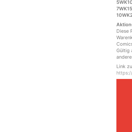
5WK10
7WK150
10WK2
Aktion
Diese 
Warenk
Comics
Gültig
andere
Link zu
https: