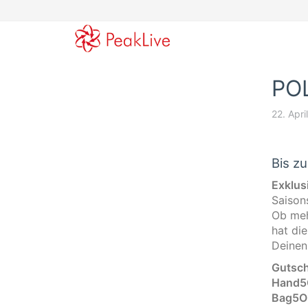
Skip
to
main
content
POL
22. Apri
Bis z
Exklusi
Saison
Ob meh
hat die
Deinen
Gutsch
Hand5O
Bag5OF