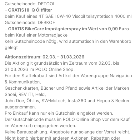
Gutscheincode: DETOOL
–
GRATIS HI-Q Öltfilter
beim Kauf eines 4T SAE 10W-40 Viscoil teilsyntetisch 4000 ml
Gutscheincode: DEBKOF
–
GRATIS BikeCare Imprägnierspray im Wert von 9,99 Euro
beim Kauf einer Motorradjacke
kein Gutscheincode nötig, wird automatisch in den Warenkorb
gelegt
Aktionszeitraum: 02.03. – 31.03.2026
Die Aktion gilt grundsätzlich im Zeitraum vom 02.03. bis
31.03.2026 im POLO Online Shop.
Für den Staffelrabatt sind Artikel der Warengruppe Navigation
& Kommunikation,
Geschenkkarten, Bücher und Pfand sowie Artikel der Marken
Shoei, REV’IT!, Held,
John Doe, Öhlins, SW-Motech, Insta360 und Hepco & Becker
ausgenommen.
Pro Einkauf kann nur ein Gutschein eingelöst werden.
Der Gutscheincode muss im POLO Online Shop vor dem Kauf
im Warenkorb eingegeben werden.
Keine Barauszahlung. Angebote nur solange der Vorrat reicht.
Nicht kombinierbar mit anderen Aktionen, Rabatten oder