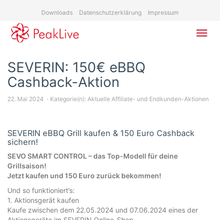
Skip
Downloads
Datenschutzerklärung
Impressum
to
main
content
Toggl
navig
SEVERIN: 150€ eBBQ
Cashback-Aktion
22. Mai 2024
Kategorie(n):
Aktuelle Affiliate- und Endkunden-Aktionen
SEVERIN eBBQ Grill kaufen & 150 Euro Cashback
sichern!
SEVO SMART CONTROL – das Top-Modell für deine
Grillsaison!
Jetzt kaufen und 150 Euro zurück bekommen!
Und so funktioniert’s:
1. Aktionsgerät kaufen
Kaufe zwischen dem 22.05.2024 und 07.06.2024 eines der
Aktionsgeräte im SEVERIN Online-Shop.