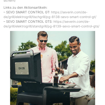
sichern/
Links zu den Aktionsartikeln:
– SEVO SMART CONTROL GT:
https://severin.com/de-
de/grill/elektrogrill/tischgrill/pg-8138-sevo-smart-control-gt/
– SEVO SMART CONTROL GTS:
https://severin.com/de-
de/grill/elektrogrill/standgrill/pg-8139-sevo-smart-control-gts/