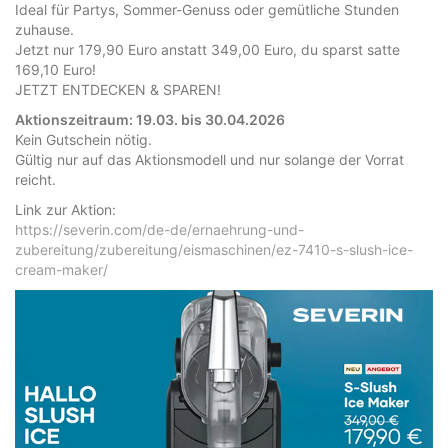
Ideal für Partys, Sommer-Genuss oder gemütliche Stunden
zuhause.
Jetzt nur 179,90 Euro anstatt 349,00 Euro, du sparst satte
169,10 Euro!
JETZT ENTDECKEN & SPAREN!
Aktionszeitraum: 19.03. bis 30.04.2026
Kein Gutschein nötig.
Gültig nur auf das Aktionsmodell und nur solange der Vorrat
reicht.
Link zur Aktion:
https://severin.com/de-de/ernaehrung-und-
zubereitung/zubereitung/eismaschinen/ez-7410-s-slush-ice-
cream-maker/