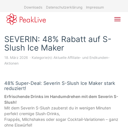
Skip
Downloads
Datenschutzerklärung
Impressum
to
main
content
Toggl
navig
SEVERIN: 48% Rabatt auf S-
Slush Ice Maker
18. März 2026
Kategorie(n):
Aktuelle Affiliate- und Endkunden-
Aktionen
48% Super-Deal: Severin S-Slush Ice Maker stark
reduziert!
Erfrischende Drinks im Handumdrehen mit dem Severin S-
Slush!
Mit dem Severin S-Slush zauberst du in wenigen Minuten
perfekt cremige Slush-Drinks,
Frappés, Milchshakes oder sogar Cocktail-Variationen – ganz
ohne Eiswürfel!