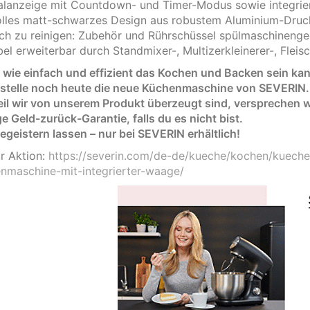
talanzeige mit Countdown- und Timer-Modus sowie integri
volles matt-schwarzes Design aus robustem Aluminium-Druc
ach zu reinigen: Zubehör und Rührschüssel spülmaschinenge
bel erweiterbar durch Standmixer-, Multizerkleinerer-, Flei
, wie einfach und effizient das Kochen und Backen sein ka
stelle noch heute die neue Küchenmaschine von SEVERIN.
il wir von unserem Produkt überzeugt sind, versprechen wi
 Geld-zurück-Garantie, falls du es nicht bist.
egeistern lassen – nur bei SEVERIN erhältlich!
ur Aktion:
https://severin.com/de-de/kueche/kochen/kuec
nmaschine-mit-integrierter-waage/