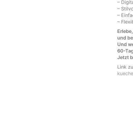
– Digi
– Stil
– Einf
– Flexi
Erlebe
und be
Und we
60-Tage
Jetzt b
Link z
kueche