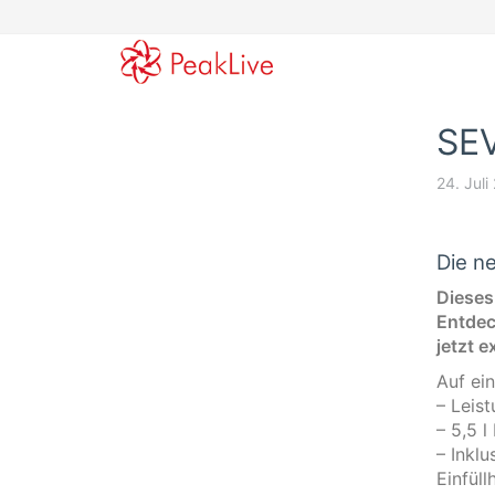
Skip
to
main
content
SEV
24. Juli
Die n
Dieses
Entdec
jetzt e
Auf ein
– Leis
– 5,5 l
– Inkl
Einfüll