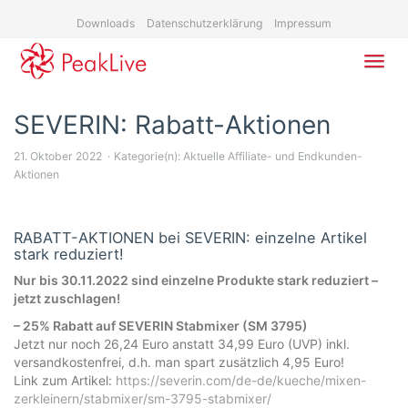
Skip
Downloads
Datenschutzerklärung
Impressum
to
main
content
Toggl
navig
SEVERIN: Rabatt-Aktionen
21. Oktober 2022
Kategorie(n):
Aktuelle Affiliate- und Endkunden-
Aktionen
RABATT-AKTIONEN bei SEVERIN: einzelne Artikel
stark reduziert!
Nur bis 30.11.2022 sind einzelne Produkte stark reduziert –
jetzt zuschlagen!
– 25% Rabatt auf SEVERIN Stabmixer (SM 3795)
Jetzt nur noch 26,24 Euro anstatt 34,99 Euro (UVP) inkl.
versandkostenfrei, d.h. man spart zusätzlich 4,95 Euro!
Link zum Artikel:
https://severin.com/de-de/kueche/mixen-
zerkleinern/stabmixer/sm-3795-stabmixer/