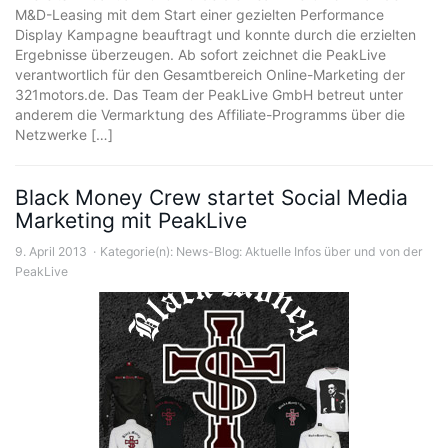
M&D-Leasing mit dem Start einer gezielten Performance
Display Kampagne beauftragt und konnte durch die erzielten
Ergebnisse überzeugen. Ab sofort zeichnet die PeakLive
verantwortlich für den Gesamtbereich Online-Marketing der
321motors.de. Das Team der PeakLive GmbH betreut unter
anderem die Vermarktung des Affiliate-Programms über die
Netzwerke […]
Black Money Crew startet Social Media
Marketing mit PeakLive
9. April 2013
Kategorie(n):
News-Blog: Aktuelle Infos über und von der
PeakLive