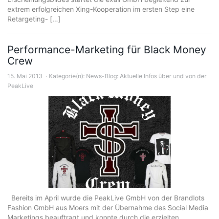
extrem erfolgreichen Xing-Kooperation im ersten Step eine
Retargeting- […]
Performance-Marketing für Black Money
Crew
15. Mai 2013
Kategorie(n):
News-Blog: Aktuelle Infos über und von der
PeakLive
Bereits im April wurde die PeakLive GmbH von der Brandlots
Fashion GmbH aus Moers mit der Übernahme des Social Media
Marketings beauftragt und konnte durch die erzielten