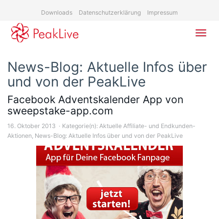
Skip
Downloads
Datenschutzerklärung
Impressum
to
main
content
Toggl
navig
News-Blog: Aktuelle Infos über
und von der PeakLive
Facebook Adventskalender App von
sweepstake-app.com
16. Oktober 2013
Kategorie(n):
Aktuelle Affiliate- und Endkunden-
Aktionen
,
News-Blog: Aktuelle Infos über und von der PeakLive